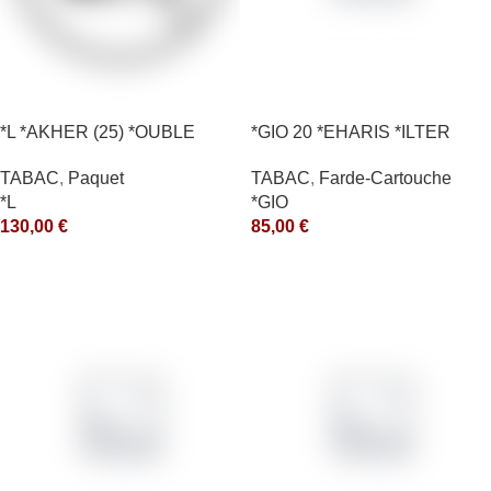
*L *AKHER (25) *OUBLE
*GIO 20 *EHARIS *ILTER
*RUNCH 1KG *ce
*OLD (10) *arde
TABAC
,
Paquet
TABAC
,
Farde-Cartouche
*L
*GIO
130,00
€
85,00
€