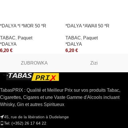
*DALYA *I *MOR 50 *R
*DALYA *AWAII 50 *R
TABAC
,
Paquet
TABAC
,
Paquet
*DALYA
*DALYA
6,20
€
6,20
€
ZUBROWKA
Zizi
TabasPRIX : Qualité et Meilleur Prix sur vos produits Tabac,
Cigarettes, Cigares et une Vaste Gamme d'Alcools incluant
Whisky, Gin et autres Spiritueux
45, rue de la libération à Dudelange
Tel: (+352) 26 17 64 22