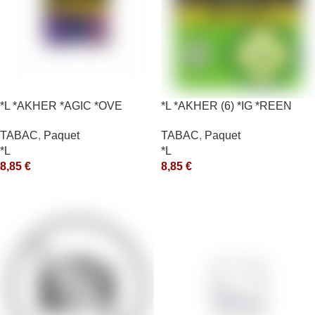
*L *AKHER *AGIC *OVE
*L *AKHER (6) *IG *REEN
10X50GR *aquet
TABAC
,
Paquet
TABAC
,
Paquet
*L
*L
8,85
€
8,85
€