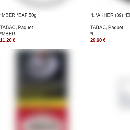
*MBER *EAF 50g
*L *AKHER (39) 
200GR *ce
TABAC
,
Paquet
TABAC
,
Paquet
*MBER
*L
11,20
€
29,60
€