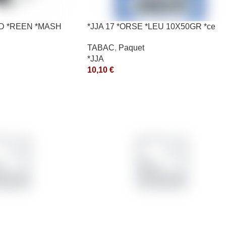
*ED *REEN *MASH
*JJA 17 *ORSE *LEU 10X50GR *ce
TABAC
,
Paquet
*JJA
10,10
€