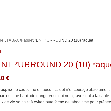
eil
TABAC
Paquet
*ENT *URROUND 20 (10) *aquet
T
ENT *URROUND 20 (10) *aqu
10
€
basprix
ne cautionne en aucun cas et n’encourage absolument 
bac est une habitude dangereuse qui nuit gravement à la sant
ix de vie sains et à éviter toute forme de tabagisme pour préserv