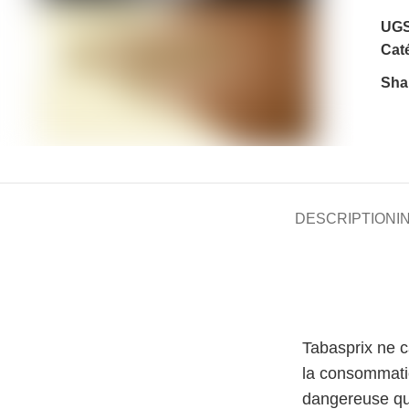
UGS
Caté
Sha
DESCRIPTION
I
Tabasprix ne 
la consommati
dangereuse qu