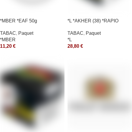
*MBER *EAF 50g
*L *AKHER (38) *RAPIO
*REEN 200GR *ce
TABAC
,
Paquet
TABAC
,
Paquet
*MBER
*L
11,20
€
28,80
€