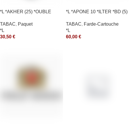
*L *AKHER (25) *OUBLE
*L *APONE 10 *ILTER *BD (5)
*RUNCH 200GR *ce
*arde
TABAC
,
Paquet
TABAC
,
Farde-Cartouche
*L
*L
30,50
€
60,00
€