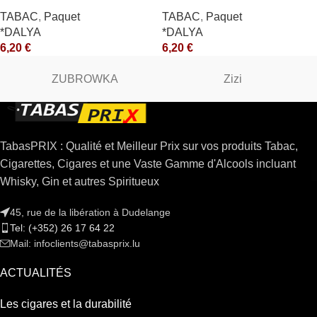
TABAC
,
Paquet
TABAC
,
Paquet
*DALYA
*DALYA
6,20
€
6,20
€
ZUBROWKA
Zizi
TabasPRIX : Qualité et Meilleur Prix sur vos produits Tabac,
Cigarettes, Cigares et une Vaste Gamme d'Alcools incluant
Whisky, Gin et autres Spiritueux
45, rue de la libération à Dudelange
Tel: (+352) 26 17 64 22
Mail: infoclients@tabasprix.lu
ACTUALITÉS
Les cigares et la durabilité