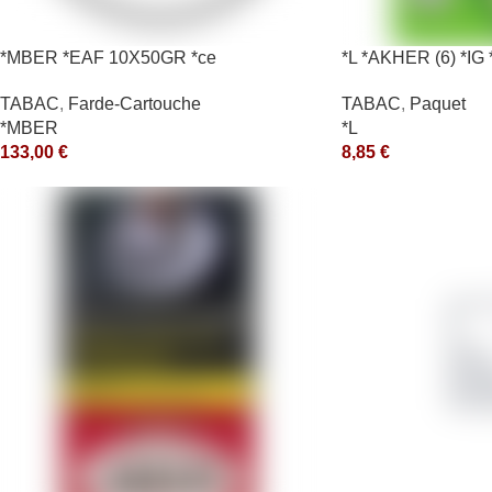
*MBER *EAF 10X50GR *ce
*L *AKHER (6) *I
*aquet
TABAC
,
Farde-Cartouche
TABAC
,
Paquet
*MBER
*L
133,00
€
8,85
€