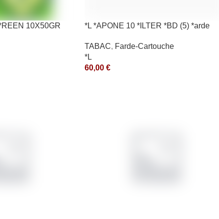
G *REEN 10X50GR
*L *APONE 10 *ILTER *BD (5) *arde
TABAC
,
Farde-Cartouche
*L
60,00
€