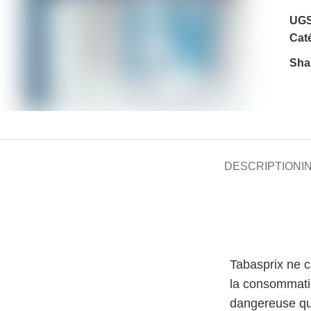
UGS
Caté
Sha
DESCRIPTION
I
Tabasprix ne 
la consommati
dangereuse qu