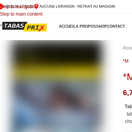
Skip to navigation
(+352) 26 17 64 22
AUCUNE LIVRAISON - RETRAIT AU MAGASIN
Skip to main content
ACCUEIL
A PROPOS
SHOP
CONTACT
Accu
*M
*
6,
Ta
ta
cho