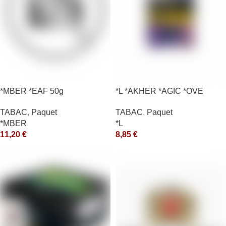
*MBER *EAF 50g
*L *AKHER *AGIC *OVE
TABAC
,
Paquet
TABAC
,
Paquet
*MBER
*L
11,20
€
8,85
€