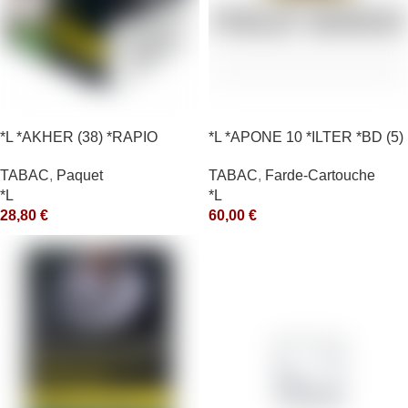
*L *AKHER (38) *RAPIO
*L *APONE 10 *ILTER *BD (5)
*REEN 200GR *ce
*arde
TABAC
,
Paquet
TABAC
,
Farde-Cartouche
*L
*L
28,80
€
60,00
€