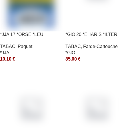
*JJA 17 *ORSE *LEU
*GIO 20 *EHARIS *ILTER
10X50GR *ce
*OLD (10) *arde
TABAC
,
Paquet
TABAC
,
Farde-Cartouche
*JJA
*GIO
10,10
€
85,00
€