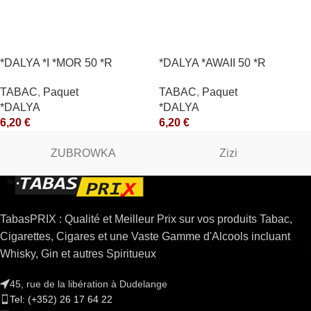
*DALYA *I *MOR 50 *R
*DALYA *AWAII 50 *R
TABAC
,
Paquet
TABAC
,
Paquet
*DALYA
*DALYA
6,20
€
6,20
€
ZUBROWKA
Zizi
TabasPRIX : Qualité et Meilleur Prix sur vos produits Tabac,
Cigarettes, Cigares et une Vaste Gamme d'Alcools incluant
Whisky, Gin et autres Spiritueux
45, rue de la libération à Dudelange
Tel: (+352) 26 17 64 22