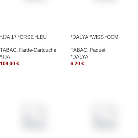
*JJA 17 *ORSE *LEU
*DALYA *WISS *OOM
10X50GR *arde
TABAC
,
Paquet
TABAC
,
Farde-Cartouche
*DALYA
*JJA
6,20
€
109,00
€