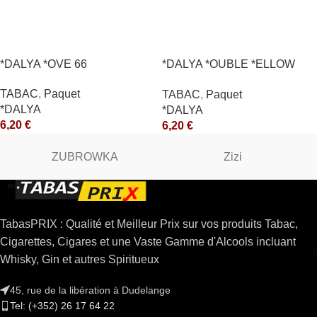
*DALYA *OVE 66
*DALYA *OUBLE *ELLOW
*CE
TABAC
,
Paquet
TABAC
,
Paquet
*DALYA
*DALYA
6,20
€
6,20
€
ZUBROWKA
Zizi
TabasPRIX : Qualité et Meilleur Prix sur vos produits Tabac,
Cigarettes, Cigares et une Vaste Gamme d'Alcools incluant
Whisky, Gin et autres Spiritueux
45, rue de la libération à Dudelange
Tel: (+352) 26 17 64 22