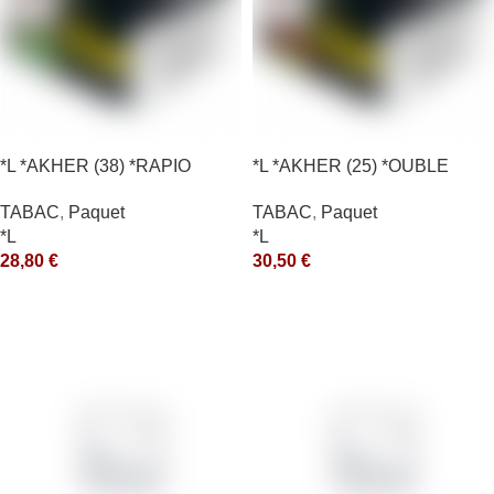
*L *AKHER (38) *RAPIO
*L *AKHER (25) *OUBLE
*REEN 200GR *ce
*RUNCH 200GR *ce
TABAC
,
Paquet
TABAC
,
Paquet
*L
*L
28,80
€
30,50
€