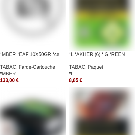
*MBER *EAF 10X50GR *ce
*L *AKHER (6) *IG *REEN
10X50GR *aquet
TABAC
,
Farde-Cartouche
TABAC
,
Paquet
*MBER
*L
133,00
€
8,85
€