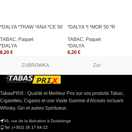
*DALYA *TRAW *ANA *CE 50
*DALYA *I *MOR 50 *R
*R
TABAC
,
Paquet
TABAC
,
Paquet
*DALYA
*DALYA
6,20
€
6,20
€
ZUBROWKA
Zizi
TabasPRIX : Qualité et Meilleur Prix sur vos produits Tabac,
Cigarettes, Cigares et une Vaste Gamme d'Alcools incluant
Whisky, Gin et autres Spiritueux
45, rue de la libération à Dudelange
Tel: (+352) 26 17 64 22