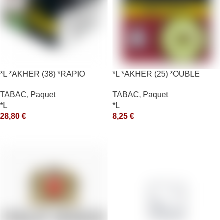
*L *AKHER (38) *RAPIO
*L *AKHER (25) *OUBLE
*REEN 200GR *ce
*RUNCH 10X50GR *aquet
TABAC
,
Paquet
TABAC
,
Paquet
*L
*L
28,80
€
8,25
€