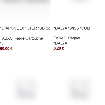
*L *APONE 10 *ILTER *BD (5)
*DALYA *WISS *OOM
*arde
TABAC
,
Paquet
TABAC
,
Farde-Cartouche
*DALYA
*L
6,20
€
60,00
€