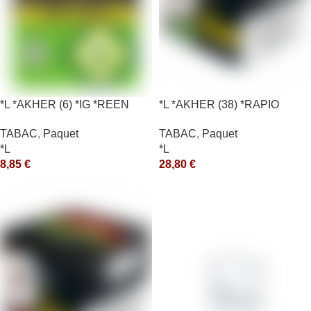
*L *AKHER (6) *IG *REEN
*L *AKHER (38) *RAPIO
10X50GR *aquet
*REEN 200GR *ce
TABAC
,
Paquet
TABAC
,
Paquet
*L
*L
8,85
€
28,80
€