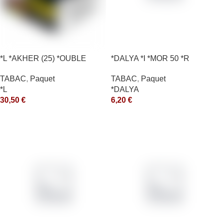
*L *AKHER (25) *OUBLE
*DALYA *I *MOR 50 *R
*RUNCH 200GR *ce
TABAC
,
Paquet
TABAC
,
Paquet
*DALYA
*L
6,20
€
30,50
€