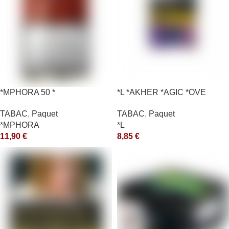
*MPHORA 50 *
*L *AKHER *AGIC *OVE
TABAC
,
Paquet
TABAC
,
Paquet
*MPHORA
*L
11,90
€
8,85
€