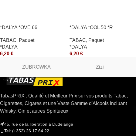
*DALYA *OVE 66
*DALYA *OOL 50 *R
TABAC
,
Paquet
TABAC
,
Paquet
*DALYA
*DALYA
6,20
€
6,20
€
ZUBROWKA
Zizi
TabasPRIX : Qualité et Meilleur Prix sur vos produits Tabac,
Cigarettes, Cigares et une Vaste Gamme d'Alcools incluant
Whisky, Gin et autres Spiritueux
45, rue de la libération à Dudelange
Tel: (+352) 26 17 64 22