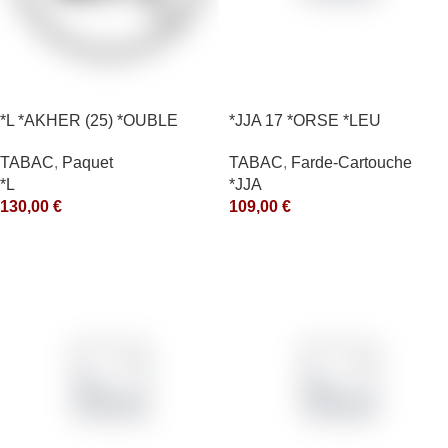
*L *AKHER (25) *OUBLE
*JJA 17 *ORSE *LEU
*RUNCH 1KG *ce
10X50GR *arde
TABAC
,
Paquet
TABAC
,
Farde-Cartouche
*L
*JJA
130,00
€
109,00
€