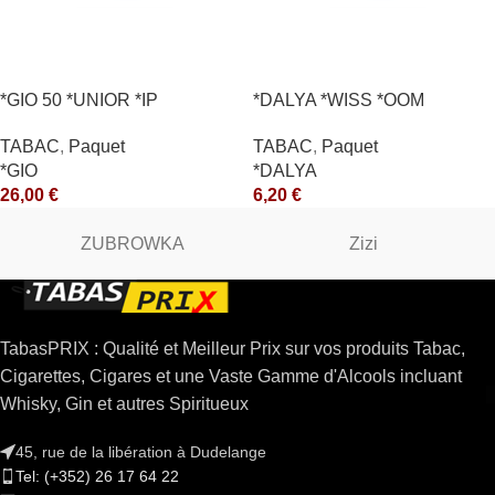
*GIO 50 *UNIOR *IP
*DALYA *WISS *OOM
TABAC
,
Paquet
TABAC
,
Paquet
*GIO
*DALYA
26,00
€
6,20
€
ZUBROWKA
Zizi
TabasPRIX : Qualité et Meilleur Prix sur vos produits Tabac,
Cigarettes, Cigares et une Vaste Gamme d'Alcools incluant
Whisky, Gin et autres Spiritueux
45, rue de la libération à Dudelange
Tel: (+352) 26 17 64 22