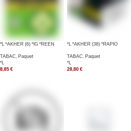
*L *AKHER (6) *IG *REEN
*L *AKHER (38) *RAPIO
10X50GR *aquet
*REEN 200GR *ce
TABAC
,
Paquet
TABAC
,
Paquet
*L
*L
8,85
€
28,80
€