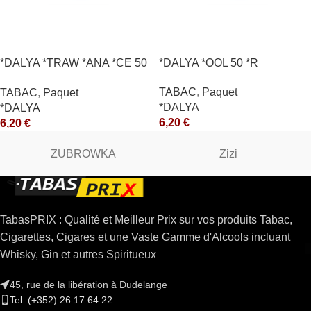
*DALYA *TRAW *ANA *CE 50
*DALYA *OOL 50 *R
*R
TABAC
,
Paquet
TABAC
,
Paquet
*DALYA
*DALYA
6,20
€
6,20
€
ZUBROWKA
Zizi
TabasPRIX : Qualité et Meilleur Prix sur vos produits Tabac,
Cigarettes, Cigares et une Vaste Gamme d'Alcools incluant
Whisky, Gin et autres Spiritueux
45, rue de la libération à Dudelange
Tel: (+352) 26 17 64 22