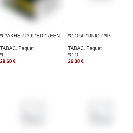
*L *AKHER (39) *ED *REEN
*GIO 50 *UNIOR *IP
*MASH 200GR *ce
TABAC
,
Paquet
TABAC
,
Paquet
*GIO
*L
26,00
€
29,60
€