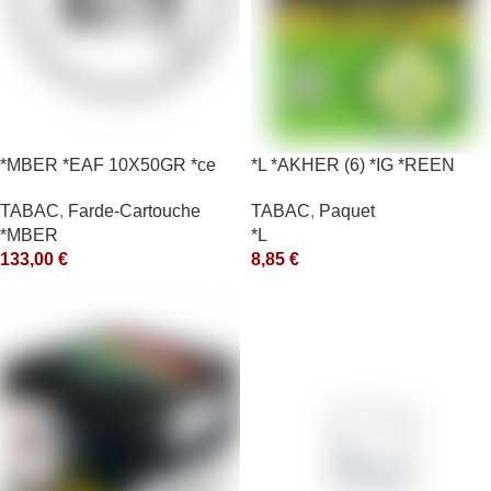
*MBER *EAF 10X50GR *ce
*L *AKHER (6) *IG *REEN
10X50GR *aquet
TABAC
,
Farde-Cartouche
TABAC
,
Paquet
*MBER
*L
133,00
€
8,85
€