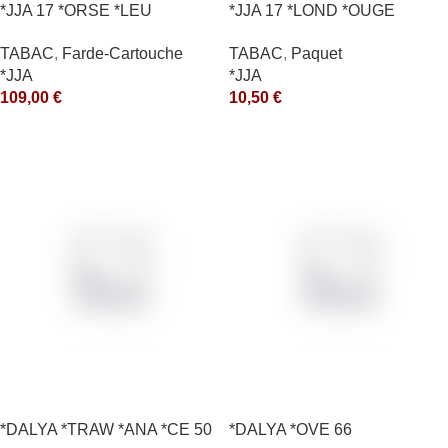
*JJA 17 *ORSE *LEU
*JJA 17 *LOND *OUGE
10X50GR *arde
10X50GR *ce
TABAC
,
Farde-Cartouche
TABAC
,
Paquet
*JJA
*JJA
109,00
€
10,50
€
*DALYA *TRAW *ANA *CE 50
*DALYA *OVE 66