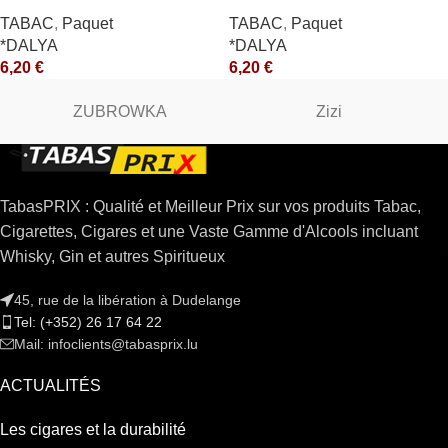
*R
TABAC
,
Paquet
TABAC
,
Paquet
*DALYA
*DALYA
6,20
€
6,20
€
ZUBROWKA
Zizi
TabasPRIX : Qualité et Meilleur Prix sur vos produits Tabac,
Cigarettes, Cigares et une Vaste Gamme d'Alcools incluant
Whisky, Gin et autres Spiritueux
45, rue de la libération à Dudelange
Tel: (+352) 26 17 64 22
Mail: infoclients@tabasprix.lu
ACTUALITÉS
Les cigares et la durabilité