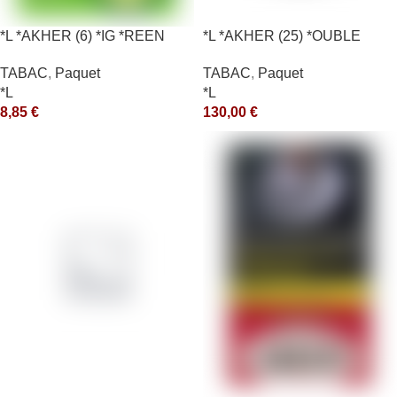
*L *AKHER (6) *IG *REEN
*L *AKHER (25) *OUBLE
10X50GR *aquet
*RUNCH 1KG *ce
TABAC
,
Paquet
TABAC
,
Paquet
*L
*L
8,85
€
130,00
€