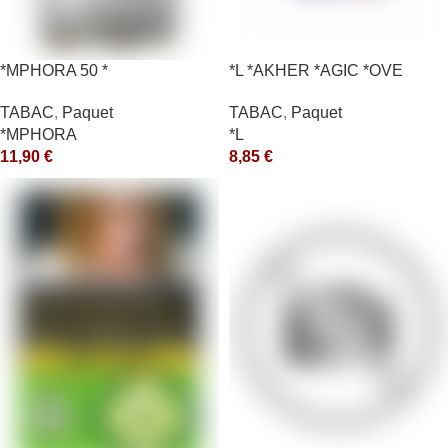
*MPHORA 50 *
*L *AKHER *AGIC *OVE
TABAC
,
Paquet
TABAC
,
Paquet
*MPHORA
*L
11,90
€
8,85
€