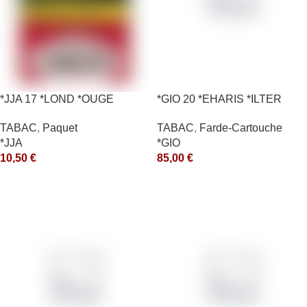
*JJA 17 *LOND *OUGE
*GIO 20 *EHARIS *ILTER
10X50GR *ce
*OLD (10) *arde
TABAC
,
Paquet
TABAC
,
Farde-Cartouche
*JJA
*GIO
10,50
€
85,00
€