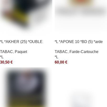
*L *AKHER (25) *OUBLE
*L *APONE 10 *BD (5) *arde
*RUNCH 200GR *ce
TABAC
,
Farde-Cartouche
TABAC
,
Paquet
*L
*L
60,00
€
30,50
€