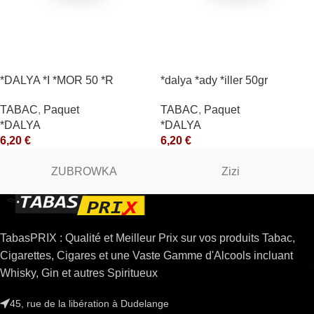
*DALYA *I *MOR 50 *R
*dalya *ady *iller 50gr
TABAC
,
Paquet
TABAC
,
Paquet
*DALYA
*DALYA
6,20
€
6,20
€
ZUBROWKA
Zizi
TabasPRIX : Qualité et Meilleur Prix sur vos produits Tabac,
Cigarettes, Cigares et une Vaste Gamme d'Alcools incluant
Whisky, Gin et autres Spiritueux
45, rue de la libération à Dudelange