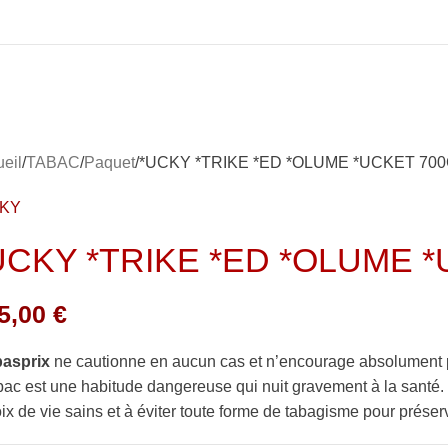
eil
TABAC
Paquet
*UCKY *TRIKE *ED *OLUME *UCKET 700
CKY
UCKY *TRIKE *ED *OLUME *
5,00
€
basprix
ne cautionne en aucun cas et n’encourage absolument 
bac est une habitude dangereuse qui nuit gravement à la sant
ix de vie sains et à éviter toute forme de tabagisme pour préserv