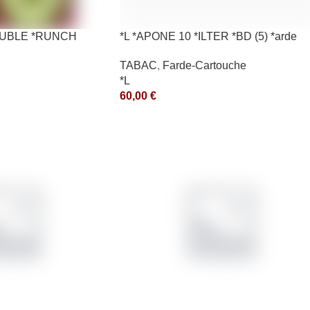
*OUBLE *RUNCH
*L *APONE 10 *ILTER *BD (5) *arde
TABAC
,
Farde-Cartouche
*L
60,00
€