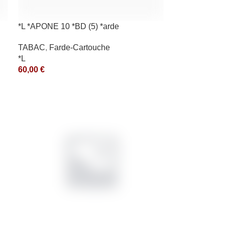
*L *APONE 10 *BD (5) *arde
TABAC
,
Farde-Cartouche
*L
60,00
€