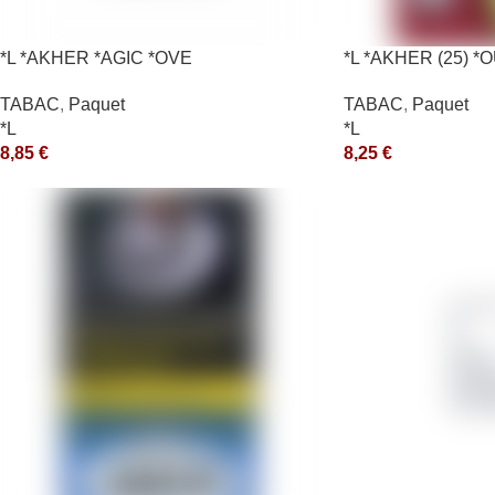
*L *AKHER *AGIC *OVE
*L *AKHER (25) 
10X50GR *aquet
TABAC
,
Paquet
TABAC
,
Paquet
*L
*L
8,85
€
8,25
€