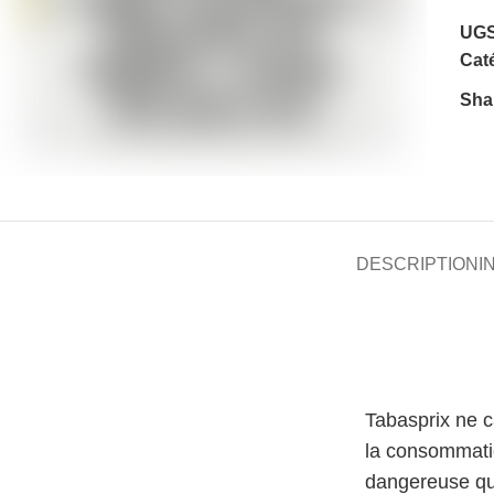
UGS
Caté
Sha
DESCRIPTION
I
Tabasprix ne 
la consommati
dangereuse qu