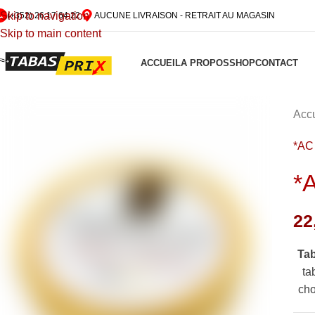
Skip to navigation
(+352) 26 17 64 22
AUCUNE LIVRAISON - RETRAIT AU MAGASIN
Skip to main content
ACCUEIL
A PROPOS
SHOP
CONTACT
Accu
*AC
*
22
Ta
ta
cho