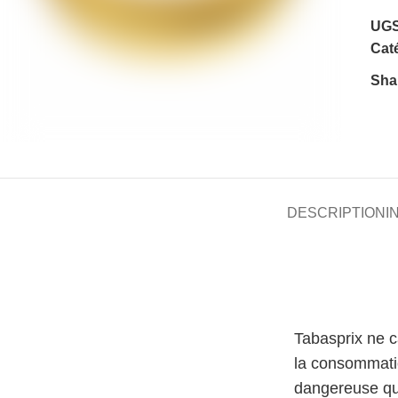
UGS
Caté
Sha
DESCRIPTION
I
Tabasprix ne 
la consommati
dangereuse qu