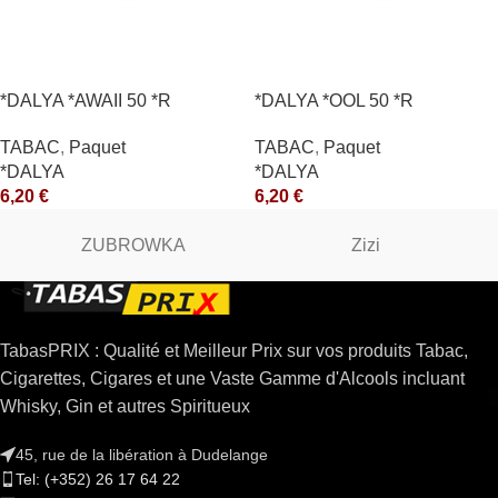
*DALYA *AWAII 50 *R
*DALYA *OOL 50 *R
TABAC
,
Paquet
TABAC
,
Paquet
*DALYA
*DALYA
6,20
€
6,20
€
ZUBROWKA
Zizi
TabasPRIX : Qualité et Meilleur Prix sur vos produits Tabac,
Cigarettes, Cigares et une Vaste Gamme d'Alcools incluant
Whisky, Gin et autres Spiritueux
45, rue de la libération à Dudelange
Tel: (+352) 26 17 64 22