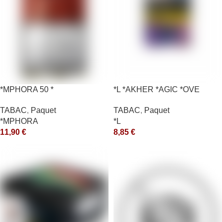
*MPHORA 50 *
*L *AKHER *AGIC *OVE
TABAC
,
Paquet
TABAC
,
Paquet
*MPHORA
*L
11,90
€
8,85
€