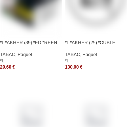
*L *AKHER (39) *ED *REEN
*L *AKHER (25) *OUBLE
*MASH 200GR *ce
*RUNCH 1KG *ce
TABAC
,
Paquet
TABAC
,
Paquet
*L
*L
29,60
€
130,00
€