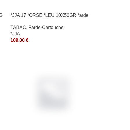
KG
*JJA 17 *ORSE *LEU 10X50GR *arde
TABAC
,
Farde-Cartouche
*JJA
109,00
€