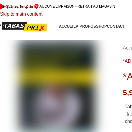
Skip to navigation
(+352) 26 17 64 22
AUCUNE LIVRAISON - RETRAIT AU MAGASIN
Skip to main content
ACCUEIL
A PROPOS
SHOP
CONTACT
Accu
*AD
*
5,
Ta
ta
cho