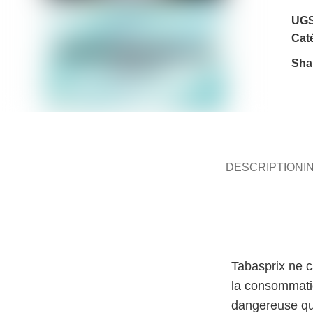
UGS
Caté
Sha
DESCRIPTION
I
Tabasprix ne 
la consommati
dangereuse qu