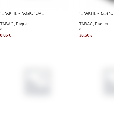
*L *AKHER *AGIC *OVE
*L *AKHER (25) 
200GR *ce
TABAC
,
Paquet
TABAC
,
Paquet
*L
*L
8,85
€
30,50
€