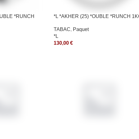
*OUBLE *RUNCH
*L *AKHER (25) *OUBLE *RUNCH 1
*ce
TABAC
,
Paquet
*L
130,00
€