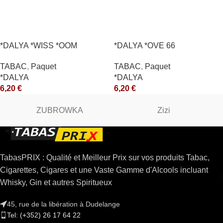
*DALYA *WISS *OOM
*DALYA *OVE 66
TABAC
,
Paquet
TABAC
,
Paquet
*DALYA
*DALYA
6,20
€
6,20
€
ZUBROWKA
Zizi
TabasPRIX : Qualité et Meilleur Prix sur vos produits Tabac,
Cigarettes, Cigares et une Vaste Gamme d'Alcools incluant
Whisky, Gin et autres Spiritueux
45, rue de la libération à Dudelange
Tel: (+352) 26 17 64 22