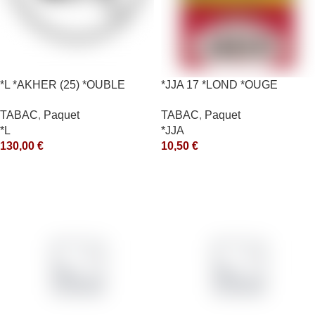
*L *AKHER (25) *OUBLE
*JJA 17 *LOND *OUGE
*RUNCH 1KG *ce
10X50GR *ce
TABAC
,
Paquet
TABAC
,
Paquet
*L
*JJA
130,00
€
10,50
€