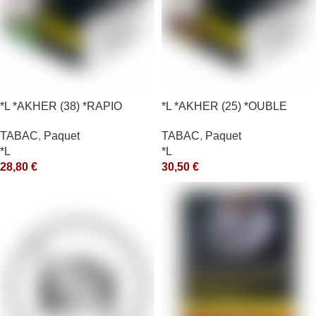
*L *AKHER (38) *RAPIO
*L *AKHER (25) *OUBLE
*REEN 200GR *ce
*RUNCH 200GR *ce
TABAC
,
Paquet
TABAC
,
Paquet
*L
*L
28,80
€
30,50
€