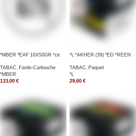
*MBER *EAF 10X50GR *ce
*L *AKHER (39) *ED *REEN
*MASH 200GR *ce
TABAC
,
Farde-Cartouche
TABAC
,
Paquet
*MBER
*L
133,00
€
29,60
€