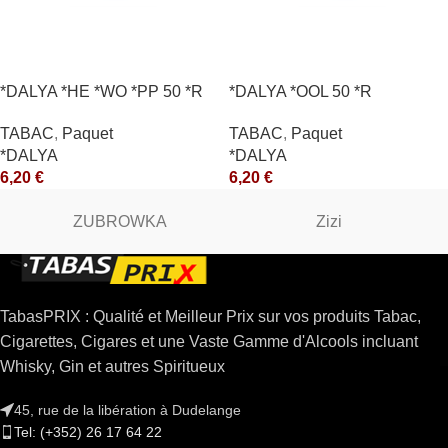
*DALYA *HE *WO *PP 50 *R
*DALYA *OOL 50 *R
TABAC
,
Paquet
TABAC
,
Paquet
*DALYA
*DALYA
6,20
€
6,20
€
ZUBROWKA
Zizi
TabasPRIX : Qualité et Meilleur Prix sur vos produits Tabac,
Cigarettes, Cigares et une Vaste Gamme d'Alcools incluant
Whisky, Gin et autres Spiritueux
45, rue de la libération à Dudelange
Tel: (+352) 26 17 64 22