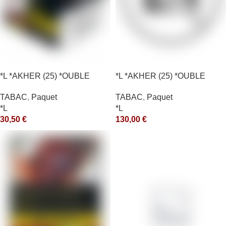
*L *AKHER (25) *OUBLE
*L *AKHER (25) *OUBLE
*RUNCH 200GR *ce
*RUNCH 1KG *ce
TABAC
,
Paquet
TABAC
,
Paquet
*L
*L
30,50
€
130,00
€