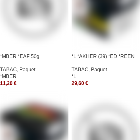
*MBER *EAF 50g
*L *AKHER (39) *ED *REEN
*MASH 200GR *ce
TABAC
,
Paquet
TABAC
,
Paquet
*MBER
*L
11,20
€
29,60
€