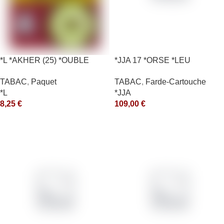
*L *AKHER (25) *OUBLE
*JJA 17 *ORSE *LEU
*RUNCH 10X50GR *aquet
10X50GR *arde
TABAC
,
Paquet
TABAC
,
Farde-Cartouche
*L
*JJA
8,25
€
109,00
€