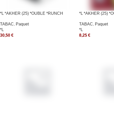
*L *AKHER (25) *OUBLE *RUNCH
*L *AKHER (25) 
200GR *ce
10X50GR *aquet
TABAC
,
Paquet
TABAC
,
Paquet
*L
*L
30,50
€
8,25
€