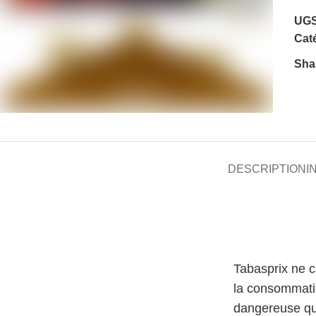
UGS
Caté
Sha
DESCRIPTION
I
Tabasprix ne 
la consommati
dangereuse qu