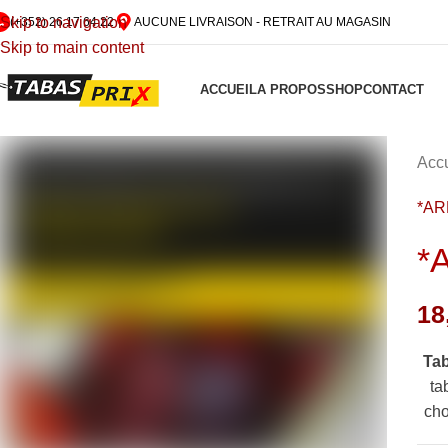
Skip to navigation
(+352) 26 17 64 22
AUCUNE LIVRAISON - RETRAIT AU MAGASIN
Skip to main content
ACCUEIL
A PROPOS
SHOP
CONTACT
Accu
*A
*
18
Ta
ta
cho