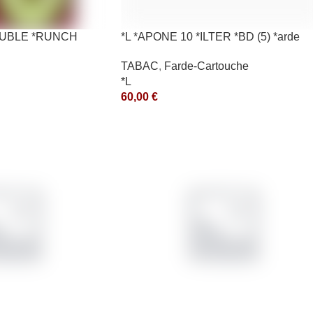
*OUBLE *RUNCH
*L *APONE 10 *ILTER *BD (5) *arde
TABAC
,
Farde-Cartouche
*L
60,00
€