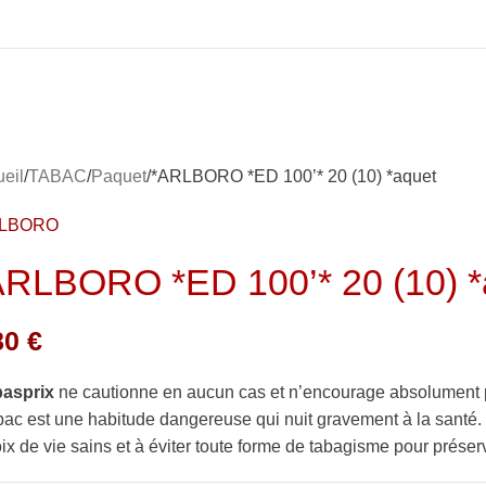
eil
TABAC
Paquet
*ARLBORO *ED 100’* 20 (10) *aquet
RLBORO
ARLBORO *ED 100’* 20 (10) *
80
€
basprix
ne cautionne en aucun cas et n’encourage absolument 
bac est une habitude dangereuse qui nuit gravement à la sant
ix de vie sains et à éviter toute forme de tabagisme pour préserv