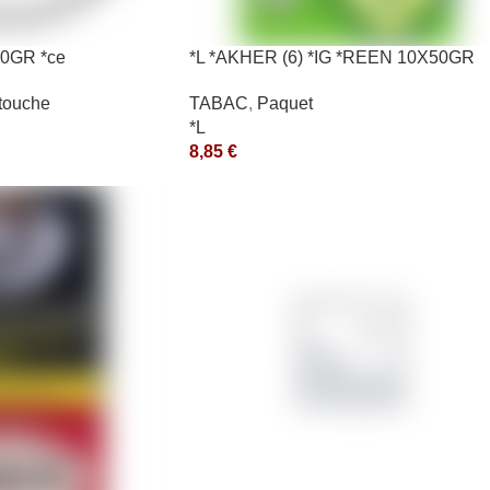
0GR *ce
*L *AKHER (6) *IG *REEN 10X50GR
*aquet
touche
TABAC
,
Paquet
*L
8,85
€