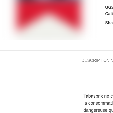
UGS
Caté
Sha
DESCRIPTION
I
Tabasprix ne 
la consommati
dangereuse qu