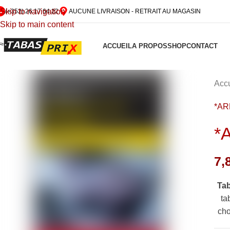
Skip to navigation
(+352) 26 17 64 22
AUCUNE LIVRAISON - RETRAIT AU MAGASIN
Skip to main content
ACCUEIL
A PROPOS
SHOP
CONTACT
Accu
*A
*
7,
Ta
ta
cho