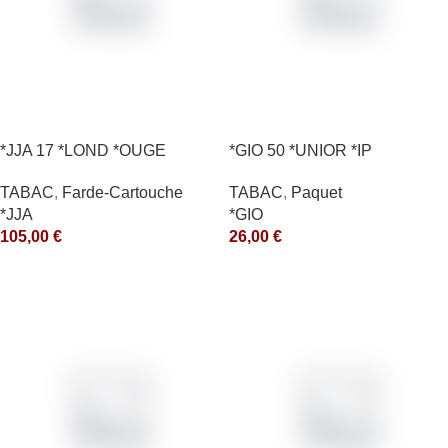
*JJA 17 *LOND *OUGE
*GIO 50 *UNIOR *IP
10X50GR *arde
TABAC
,
Paquet
TABAC
,
Farde-Cartouche
*GIO
*JJA
26,00
€
105,00
€