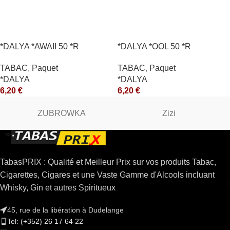
*DALYA *AWAII 50 *R
*DALYA *OOL 50 *R
TABAC
,
Paquet
TABAC
,
Paquet
*DALYA
*DALYA
6,20
€
6,20
€
ZUBROWKA
Zizi
TabasPRIX : Qualité et Meilleur Prix sur vos produits Tabac,
Cigarettes, Cigares et une Vaste Gamme d'Alcools incluant
Whisky, Gin et autres Spiritueux
45, rue de la libération à Dudelange
Tel: (+352) 26 17 64 22