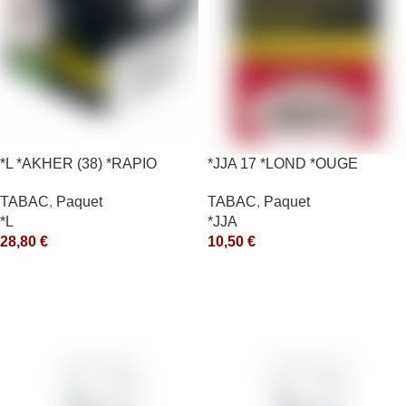
*L *AKHER (38) *RAPIO
*JJA 17 *LOND *OUGE
*REEN 200GR *ce
10X50GR *ce
TABAC
,
Paquet
TABAC
,
Paquet
*L
*JJA
28,80
€
10,50
€