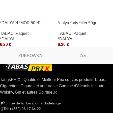
*DALYA *I *MOR 50 *R
*dalya *ady *iller 50gr
TABAC
,
Paquet
TABAC
,
Paquet
*DALYA
*DALYA
6,20
€
6,20
€
ZUBROWKA
Zizi
TabasPRIX : Qualité et Meilleur Prix sur vos produits Tabac,
Cigarettes, Cigares et une Vaste Gamme d'Alcools incluant
Whisky, Gin et autres Spiritueux
45, rue de la libération à Dudelange
Tel: (+352) 26 17 64 22