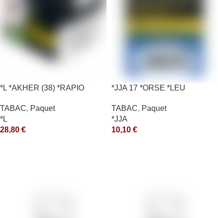
*L *AKHER (38) *RAPIO
*JJA 17 *ORSE *LEU
*REEN 200GR *ce
10X50GR *ce
TABAC
,
Paquet
TABAC
,
Paquet
*L
*JJA
28,80
€
10,10
€