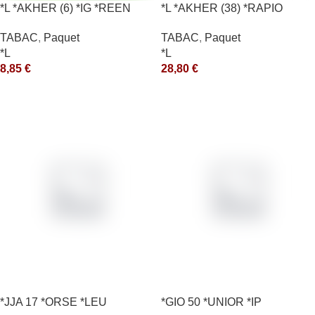
*L *AKHER (6) *IG *REEN
*L *AKHER (38) *RAPIO
10X50GR *aquet
*REEN 200GR *ce
TABAC
,
Paquet
TABAC
,
Paquet
*L
*L
8,85
€
28,80
€
*JJA 17 *ORSE *LEU
*GIO 50 *UNIOR *IP