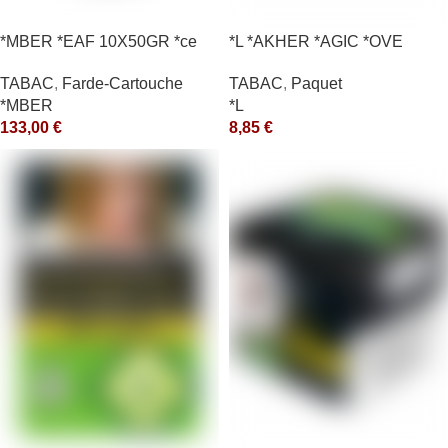
*MBER *EAF 10X50GR *ce
*L *AKHER *AGIC *OVE
TABAC
,
Farde-Cartouche
TABAC
,
Paquet
*MBER
*L
133,00
€
8,85
€