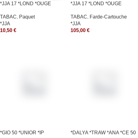
*JJA 17 *LOND *OUGE
*JJA 17 *LOND *OUGE
10X50GR *ce
10X50GR *arde
TABAC
,
Paquet
TABAC
,
Farde-Cartouche
*JJA
*JJA
10,50
€
105,00
€
*GIO 50 *UNIOR *IP
*DALYA *TRAW *ANA *CE 50