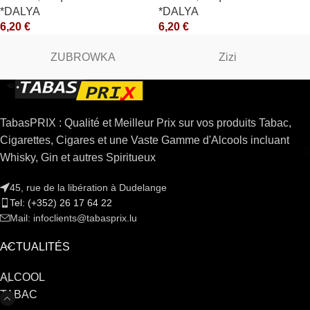
*DALYA
*DALYA
6,20
€
6,20
€
ZUBROWKA
Zizi
TabasPRIX : Qualité et Meilleur Prix sur vos produits Tabac,
Cigarettes, Cigares et une Vaste Gamme d'Alcools incluant
Whisky, Gin et autres Spiritueux
45, rue de la libération à Dudelange
Tel: (+352) 26 17 64 22
Mail: infoclients@tabasprix.lu
ACTUALITÉS
ALCOOL
TABAC