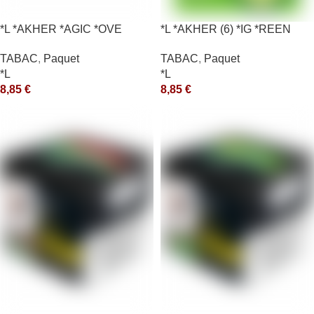
*L *AKHER *AGIC *OVE
*L *AKHER (6) *IG *REEN
10X50GR *aquet
TABAC
,
Paquet
TABAC
,
Paquet
*L
*L
8,85
€
8,85
€