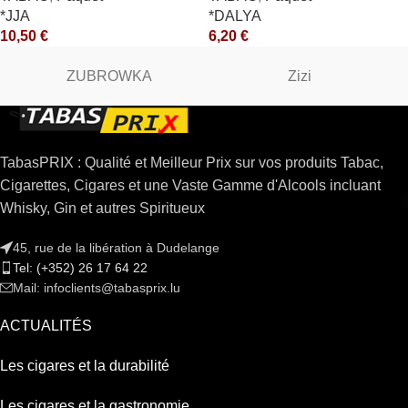
*JJA
*DALYA
10,50
€
6,20
€
ZUBROWKA
Zizi
TabasPRIX : Qualité et Meilleur Prix sur vos produits Tabac,
Cigarettes, Cigares et une Vaste Gamme d'Alcools incluant
Whisky, Gin et autres Spiritueux
45, rue de la libération à Dudelange
Tel: (+352) 26 17 64 22
Mail: infoclients@tabasprix.lu
ACTUALITÉS
Les cigares et la durabilité
Les cigares et la gastronomie