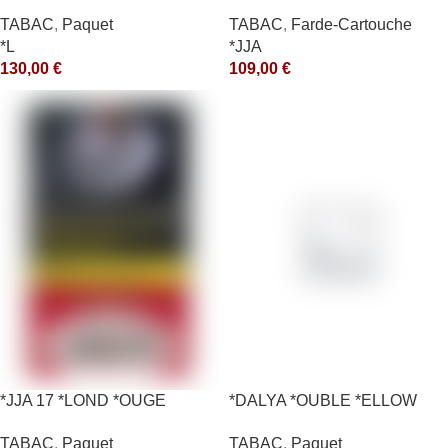
*RUNCH 1KG *ce
10X50GR *arde
TABAC
,
Paquet
TABAC
,
Farde-Cartouche
*L
*JJA
130,00
€
109,00
€
*JJA 17 *LOND *OUGE
*DALYA *OUBLE *ELLOW
10X50GR *ce
*CE
TABAC
,
Paquet
TABAC
,
Paquet