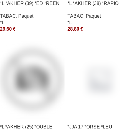
*L *AKHER (39) *ED *REEN
*L *AKHER (38) *RAPIO
*MASH 200GR *ce
*REEN 200GR *ce
TABAC
,
Paquet
TABAC
,
Paquet
*L
*L
29,60
€
28,80
€
*L *AKHER (25) *OUBLE
*JJA 17 *ORSE *LEU