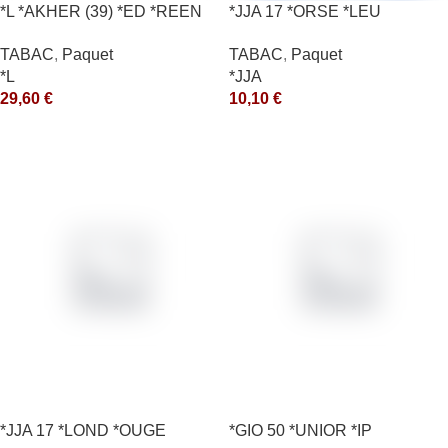
*L *AKHER (39) *ED *REEN
*JJA 17 *ORSE *LEU
*MASH 200GR *ce
10X50GR *ce
TABAC
,
Paquet
TABAC
,
Paquet
*L
*JJA
29,60
€
10,10
€
*JJA 17 *LOND *OUGE
*GIO 50 *UNIOR *IP