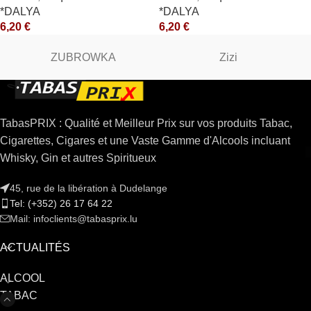
*DALYA
*DALYA
6,20
€
6,20
€
ZUBROWKA
Zizi
TabasPRIX : Qualité et Meilleur Prix sur vos produits Tabac,
Cigarettes, Cigares et une Vaste Gamme d'Alcools incluant
Whisky, Gin et autres Spiritueux
45, rue de la libération à Dudelange
Tel: (+352) 26 17 64 22
Mail: infoclients@tabasprix.lu
ACTUALITÉS
ALCOOL
TABAC