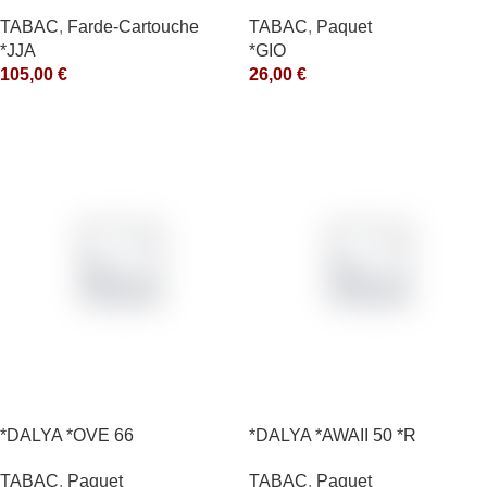
10X50GR *arde
TABAC
,
Paquet
TABAC
,
Farde-Cartouche
*GIO
*JJA
26,00
€
105,00
€
*DALYA *OVE 66
*DALYA *AWAII 50 *R
TABAC
,
Paquet
TABAC
,
Paquet