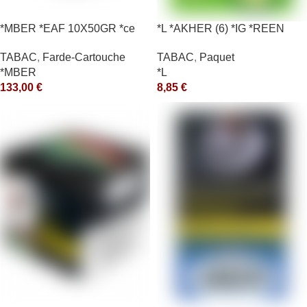
*MBER *EAF 10X50GR *ce
*L *AKHER (6) *IG *REEN
10X50GR *aquet
TABAC
,
Farde-Cartouche
TABAC
,
Paquet
*MBER
*L
133,00
€
8,85
€