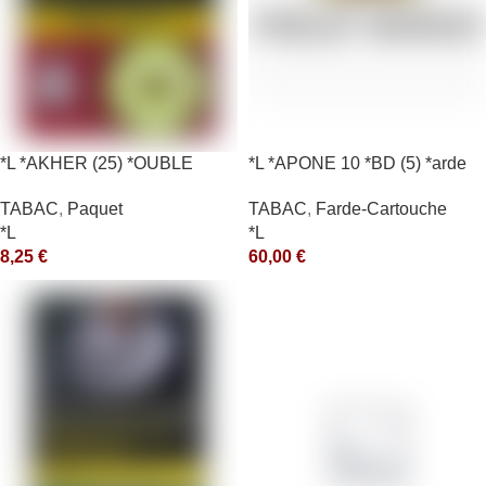
*L *AKHER (25) *OUBLE
*L *APONE 10 *BD (5) *arde
*RUNCH 10X50GR *aquet
TABAC
,
Farde-Cartouche
TABAC
,
Paquet
*L
*L
60,00
€
8,25
€