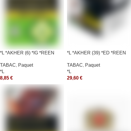
*L *AKHER (6) *IG *REEN
*L *AKHER (39) *ED *REEN
10X50GR *aquet
*MASH 200GR *ce
TABAC
,
Paquet
TABAC
,
Paquet
*L
*L
8,85
€
29,60
€