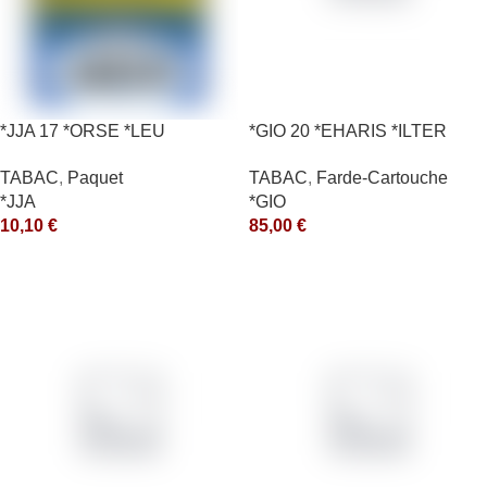
*JJA 17 *ORSE *LEU
*GIO 20 *EHARIS *ILTER
10X50GR *ce
*OLD (10) *arde
TABAC
,
Paquet
TABAC
,
Farde-Cartouche
*JJA
*GIO
10,10
€
85,00
€