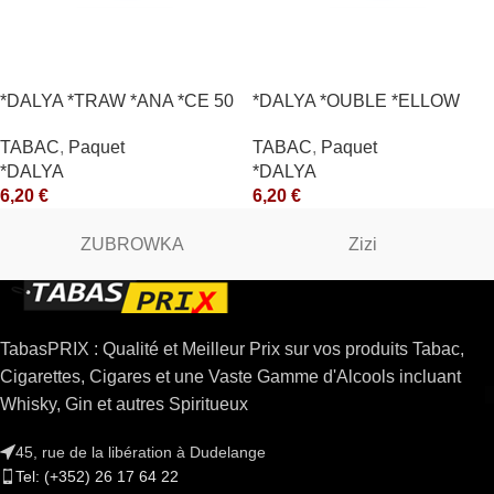
*DALYA *TRAW *ANA *CE 50
*DALYA *OUBLE *ELLOW
*R
*CE
TABAC
,
Paquet
TABAC
,
Paquet
*DALYA
*DALYA
6,20
€
6,20
€
ZUBROWKA
Zizi
TabasPRIX : Qualité et Meilleur Prix sur vos produits Tabac,
Cigarettes, Cigares et une Vaste Gamme d'Alcools incluant
Whisky, Gin et autres Spiritueux
45, rue de la libération à Dudelange
Tel: (+352) 26 17 64 22