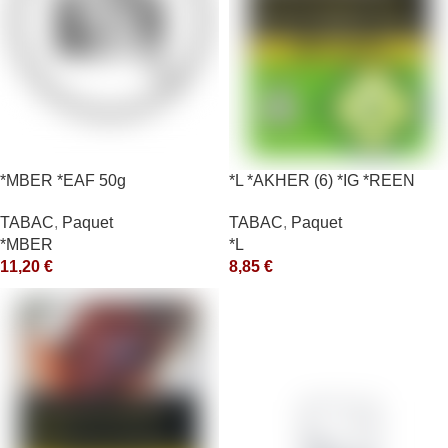
*MBER *EAF 50g
*L *AKHER (6) *IG *REEN
10X50GR *aquet
TABAC
,
Paquet
TABAC
,
Paquet
*MBER
*L
11,20
€
8,85
€