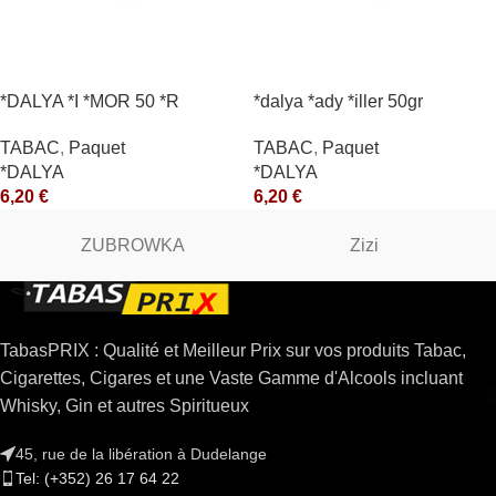
*DALYA *I *MOR 50 *R
*dalya *ady *iller 50gr
TABAC
,
Paquet
TABAC
,
Paquet
*DALYA
*DALYA
6,20
€
6,20
€
ZUBROWKA
Zizi
TabasPRIX : Qualité et Meilleur Prix sur vos produits Tabac,
Cigarettes, Cigares et une Vaste Gamme d'Alcools incluant
Whisky, Gin et autres Spiritueux
45, rue de la libération à Dudelange
Tel: (+352) 26 17 64 22