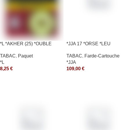
*L *AKHER (25) *OUBLE
*JJA 17 *ORSE *LEU
*RUNCH 10X50GR *aquet
10X50GR *arde
TABAC
,
Paquet
TABAC
,
Farde-Cartouche
*L
*JJA
8,25
€
109,00
€