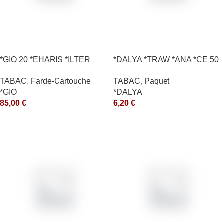
*GIO 20 *EHARIS *ILTER
*DALYA *TRAW *ANA *CE 50
*OLD (10) *arde
*R
TABAC
,
Farde-Cartouche
TABAC
,
Paquet
*GIO
*DALYA
85,00
€
6,20
€