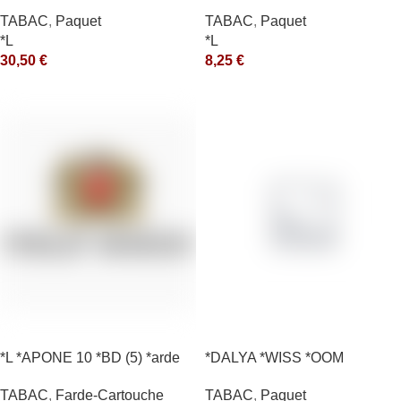
*RUNCH 200GR *ce
*RUNCH 10X50GR *aquet
TABAC
,
Paquet
TABAC
,
Paquet
*L
*L
30,50
€
8,25
€
*L *APONE 10 *BD (5) *arde
*DALYA *WISS *OOM
TABAC
,
Farde-Cartouche
TABAC
,
Paquet