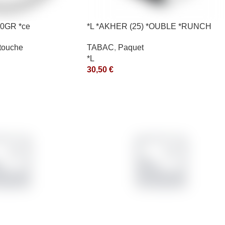
0GR *ce
*L *AKHER (25) *OUBLE *RUNCH
200GR *ce
touche
TABAC
,
Paquet
*L
30,50
€