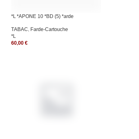
*L *APONE 10 *BD (5) *arde
TABAC
,
Farde-Cartouche
*L
60,00
€