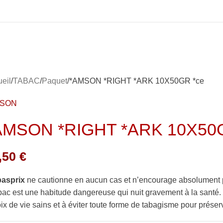
eil
TABAC
Paquet
*AMSON *RIGHT *ARK 10X50GR *ce
MSON
AMSON *RIGHT *ARK 10X50
,50
€
basprix
ne cautionne en aucun cas et n’encourage absolument 
bac est une habitude dangereuse qui nuit gravement à la sant
ix de vie sains et à éviter toute forme de tabagisme pour préserv