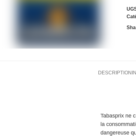
UGS
Caté
Sha
DESCRIPTION
I
Tabasprix ne 
la consommati
dangereuse qu