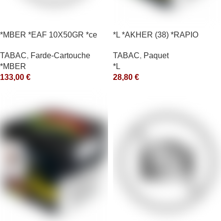
*MBER *EAF 10X50GR *ce
*L *AKHER (38) *RAPIO
*REEN 200GR *ce
TABAC
,
Farde-Cartouche
TABAC
,
Paquet
*MBER
*L
133,00
€
28,80
€