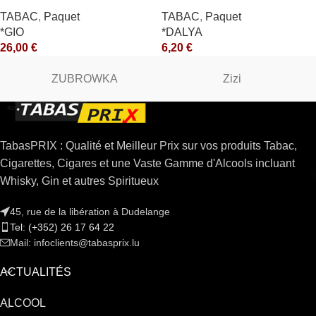
TABAC
,
Paquet
TABAC
,
Paquet
*GIO
*DALYA
26,00
€
6,20
€
ZUBROWKA
Zizi
TabasPRIX : Qualité et Meilleur Prix sur vos produits Tabac,
Cigarettes, Cigares et une Vaste Gamme d'Alcools incluant
Whisky, Gin et autres Spiritueux
45, rue de la libération à Dudelange
Tel: (+352) 26 17 64 22
Mail: infoclients@tabasprix.lu
ACTUALITÉS
ALCOOL