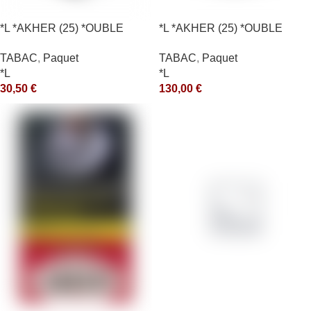
*L *AKHER (25) *OUBLE
*L *AKHER (25) *OUBLE
*RUNCH 200GR *ce
*RUNCH 1KG *ce
TABAC
,
Paquet
TABAC
,
Paquet
*L
*L
30,50
€
130,00
€