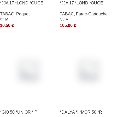
*JJA 17 *LOND *OUGE
*JJA 17 *LOND *OUGE
10X50GR *ce
10X50GR *arde
TABAC
,
Paquet
TABAC
,
Farde-Cartouche
*JJA
*JJA
10,50
€
105,00
€
*GIO 50 *UNIOR *IP
*DALYA *I *MOR 50 *R