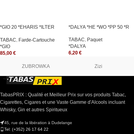
*GIO 20 *EHARIS *ILTER
*DALYA *HE *WO *PP 50 *R
*OLD (10) *arde
TABAC
,
Paquet
TABAC
,
Farde-Cartouche
*DALYA
*GIO
6,20
€
85,00
€
ZUBROWKA
Zizi
TabasPRIX : Qualité et Meilleur Prix sur vos produits Tabac,
Cigarettes, Cigares et une Vaste Gamme d'Alcools incluant
Whisky, Gin et autres Spiritueux
45, rue de la libération à Dudelange
Tel: (+352) 26 17 64 22