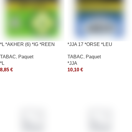
*L *AKHER (6) *IG *REEN
*JJA 17 *ORSE *LEU
10X50GR *aquet
10X50GR *ce
TABAC
,
Paquet
TABAC
,
Paquet
*L
*JJA
8,85
€
10,10
€