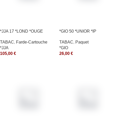
*JJA 17 *LOND *OUGE
*GIO 50 *UNIOR *IP
10X50GR *arde
TABAC
,
Paquet
TABAC
,
Farde-Cartouche
*GIO
*JJA
26,00
€
105,00
€