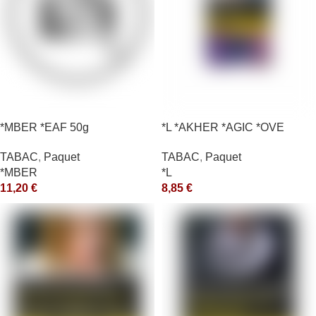
*MBER *EAF 50g
*L *AKHER *AGIC *OVE
TABAC
,
Paquet
TABAC
,
Paquet
*MBER
*L
11,20
€
8,85
€