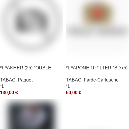
*L *AKHER (25) *OUBLE
*L *APONE 10 *ILTER *BD (5)
*RUNCH 1KG *ce
*arde
TABAC
,
Paquet
TABAC
,
Farde-Cartouche
*L
*L
130,00
€
60,00
€