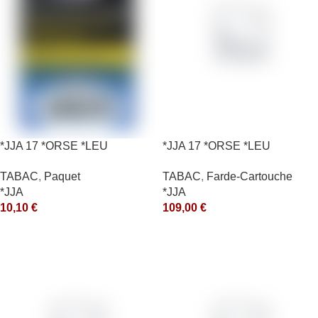
*JJA 17 *ORSE *LEU
*JJA 17 *ORSE *LEU
10X50GR *ce
10X50GR *arde
TABAC
,
Paquet
TABAC
,
Farde-Cartouche
*JJA
*JJA
10,10
€
109,00
€