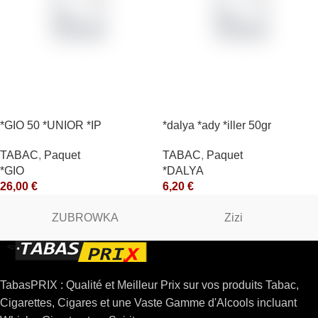
*GIO 50 *UNIOR *IP
*dalya *ady *iller 50gr
TABAC
,
Paquet
TABAC
,
Paquet
*GIO
*DALYA
26,00
€
6,20
€
ZUBROWKA
Zizi
TabasPRIX : Qualité et Meilleur Prix sur vos produits Tabac,
Cigarettes, Cigares et une Vaste Gamme d'Alcools incluant