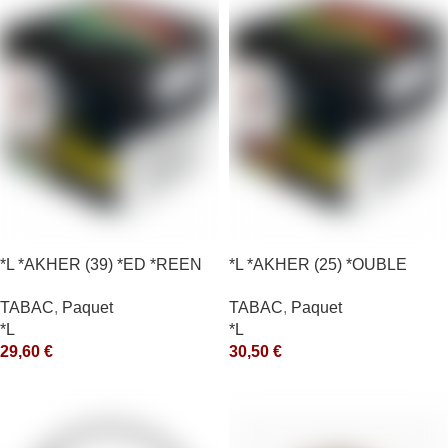
*L *AKHER (39) *ED *REEN
*L *AKHER (25) *OUBLE
*MASH 200GR *ce
*RUNCH 200GR *ce
TABAC
,
Paquet
TABAC
,
Paquet
*L
*L
29,60
€
30,50
€