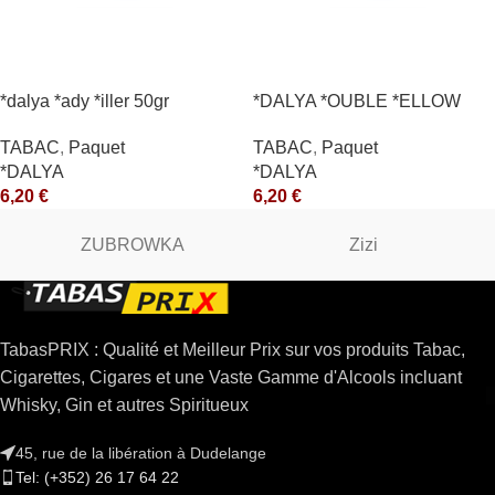
*dalya *ady *iller 50gr
*DALYA *OUBLE *ELLOW
*CE
TABAC
,
Paquet
TABAC
,
Paquet
*DALYA
*DALYA
6,20
€
6,20
€
ZUBROWKA
Zizi
TabasPRIX : Qualité et Meilleur Prix sur vos produits Tabac,
Cigarettes, Cigares et une Vaste Gamme d'Alcools incluant
Whisky, Gin et autres Spiritueux
45, rue de la libération à Dudelange
Tel: (+352) 26 17 64 22