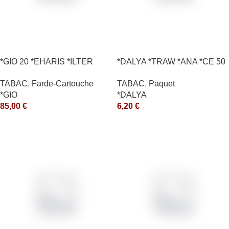
*GIO 20 *EHARIS *ILTER
*DALYA *TRAW *ANA *CE 50
*OLD (10) *arde
*R
TABAC
,
Farde-Cartouche
TABAC
,
Paquet
*GIO
*DALYA
85,00
€
6,20
€