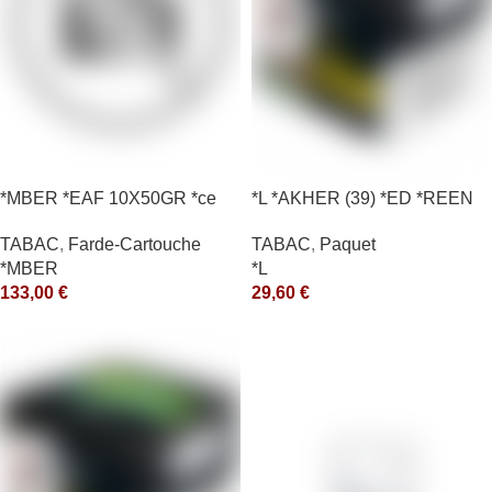
*MBER *EAF 10X50GR *ce
*L *AKHER (39) *ED *REEN
*MASH 200GR *ce
TABAC
,
Farde-Cartouche
TABAC
,
Paquet
*MBER
*L
133,00
€
29,60
€