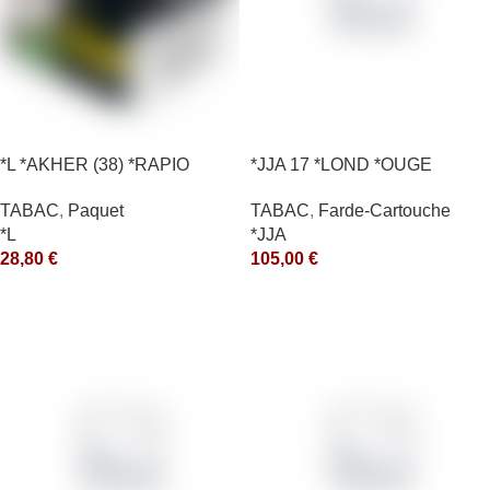
*L *AKHER (38) *RAPIO
*JJA 17 *LOND *OUGE
*REEN 200GR *ce
10X50GR *arde
TABAC
,
Paquet
TABAC
,
Farde-Cartouche
*L
*JJA
28,80
€
105,00
€