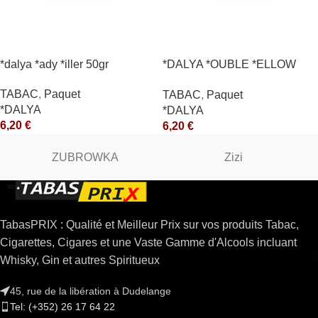
*dalya *ady *iller 50gr
*DALYA *OUBLE *ELLOW
*CE
TABAC
,
Paquet
TABAC
,
Paquet
*DALYA
*DALYA
6,20
€
6,20
€
ZUBROWKA
Zizi
TabasPRIX : Qualité et Meilleur Prix sur vos produits Tabac,
Cigarettes, Cigares et une Vaste Gamme d'Alcools incluant
Whisky, Gin et autres Spiritueux
45, rue de la libération à Dudelange
Tel: (+352) 26 17 64 22