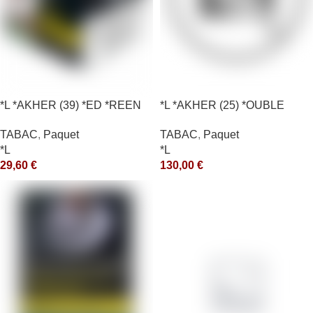
*L *AKHER (39) *ED *REEN
*L *AKHER (25) *OUBLE
*MASH 200GR *ce
*RUNCH 1KG *ce
TABAC
,
Paquet
TABAC
,
Paquet
*L
*L
29,60
€
130,00
€