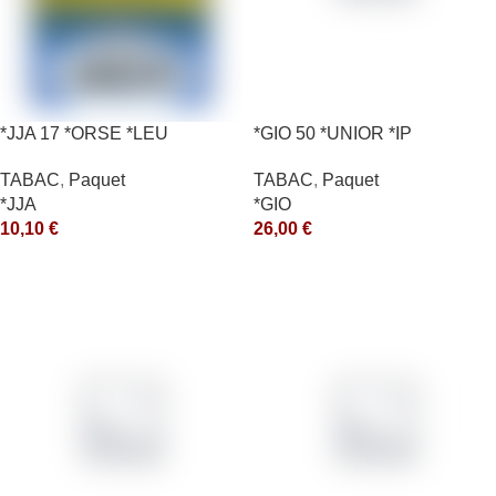
*JJA 17 *ORSE *LEU
*GIO 50 *UNIOR *IP
10X50GR *ce
TABAC
,
Paquet
TABAC
,
Paquet
*GIO
*JJA
26,00
€
10,10
€