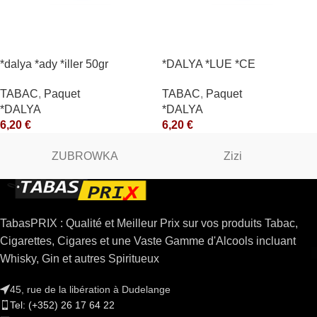
*dalya *ady *iller 50gr
*DALYA *LUE *CE
TABAC
,
Paquet
TABAC
,
Paquet
*DALYA
*DALYA
6,20
€
6,20
€
ZUBROWKA
Zizi
TabasPRIX : Qualité et Meilleur Prix sur vos produits Tabac,
Cigarettes, Cigares et une Vaste Gamme d'Alcools incluant
Whisky, Gin et autres Spiritueux
45, rue de la libération à Dudelange
Tel: (+352) 26 17 64 22