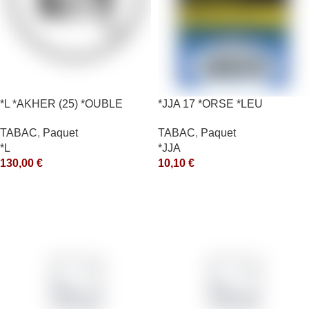
*L *AKHER (25) *OUBLE
*JJA 17 *ORSE *LEU
*RUNCH 1KG *ce
10X50GR *ce
TABAC
,
Paquet
TABAC
,
Paquet
*L
*JJA
130,00
€
10,10
€