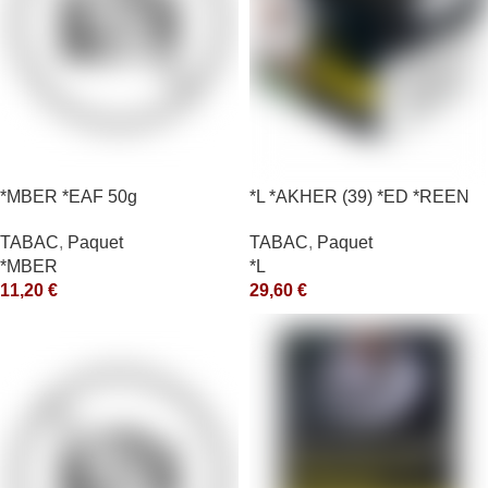
*MBER *EAF 50g
*L *AKHER (39) *ED *REEN
*MASH 200GR *ce
TABAC
,
Paquet
TABAC
,
Paquet
*MBER
*L
11,20
€
29,60
€