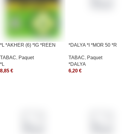
*L *AKHER (6) *IG *REEN
*DALYA *I *MOR 50 *R
10X50GR *aquet
TABAC
,
Paquet
TABAC
,
Paquet
*DALYA
*L
6,20
€
8,85
€