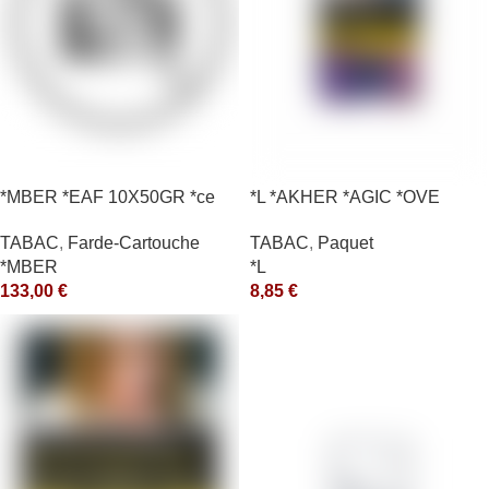
*MBER *EAF 10X50GR *ce
*L *AKHER *AGIC *OVE
TABAC
,
Farde-Cartouche
TABAC
,
Paquet
*MBER
*L
133,00
€
8,85
€