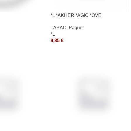
*L *AKHER *AGIC *OVE
TABAC
,
Paquet
*L
8,85
€