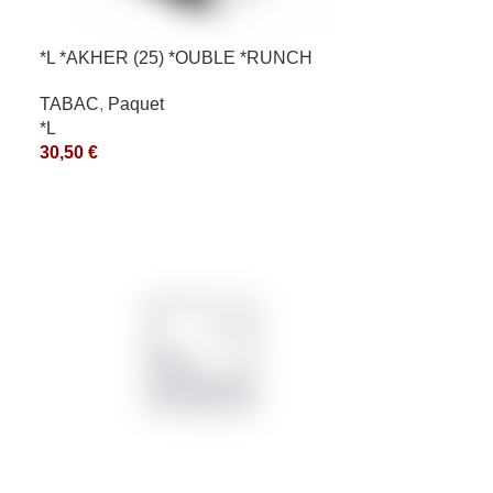
*L *AKHER (25) *OUBLE *RUNCH
200GR *ce
TABAC
,
Paquet
*L
30,50
€