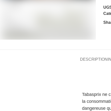
UGS
Caté
Sha
DESCRIPTION
I
Tabasprix ne 
la consommati
dangereuse qu