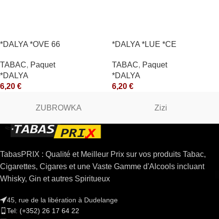
*DALYA *OVE 66
*DALYA *LUE *CE
TABAC
,
Paquet
TABAC
,
Paquet
*DALYA
*DALYA
6,20
€
6,20
€
ZUBROWKA
Zizi
TabasPRIX : Qualité et Meilleur Prix sur vos produits Tabac,
Cigarettes, Cigares et une Vaste Gamme d'Alcools incluant
Whisky, Gin et autres Spiritueux
45, rue de la libération à Dudelange
Tel: (+352) 26 17 64 22