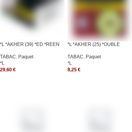
*L *AKHER (39) *ED *REEN
*L *AKHER (25) *OUBLE
*MASH 200GR *ce
*RUNCH 10X50GR *aquet
TABAC
,
Paquet
TABAC
,
Paquet
*L
*L
29,60
€
8,25
€