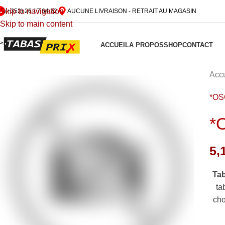
Skip to navigation
(+352) 26 17 64 22
AUCUNE LIVRAISON - RETRAIT AU MAGASIN
Skip to main content
ACCUEIL
A PROPOS
SHOP
CONTACT
Accu
*OS
*
5,
Ta
ta
cho