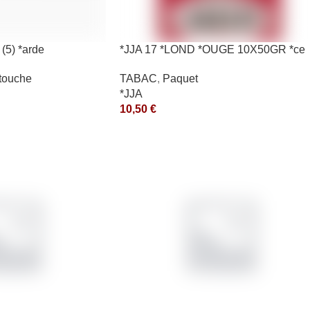
(5) *arde
*JJA 17 *LOND *OUGE 10X50GR *ce
touche
TABAC
,
Paquet
*JJA
10,50
€