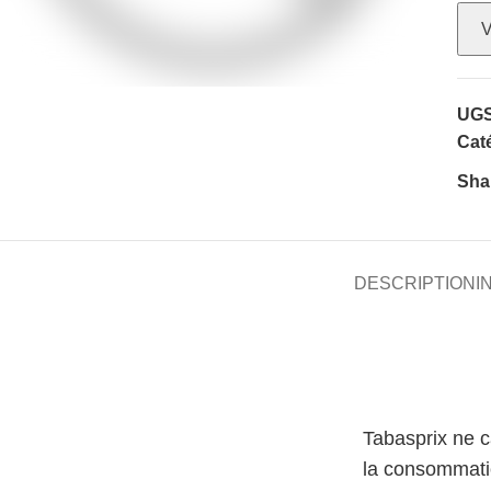
V
UGS
Caté
Sha
DESCRIPTION
I
Tabasprix ne 
la consommati