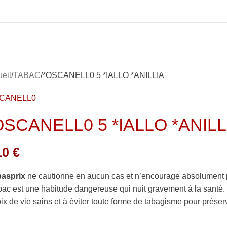
eil
TABAC
*OSCANELL0 5 *IALLO *ANILLIA
CANELL0
OSCANELL0 5 *IALLO *ANILL
10
€
basprix
ne cautionne en aucun cas et n’encourage absolument 
bac est une habitude dangereuse qui nuit gravement à la sant
ix de vie sains et à éviter toute forme de tabagisme pour préserv