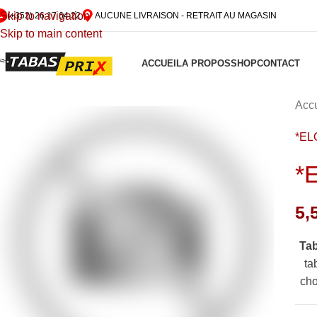
Skip to navigation
(+352) 26 17 64 22
AUCUNE LIVRAISON - RETRAIT AU MAGASIN
Skip to main content
ACCUEIL
A PROPOS
SHOP
CONTACT
Accu
*EL
*
5,
Ta
ta
cho