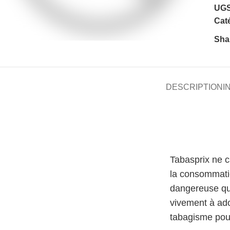
UGS
Caté
Sha
DESCRIPTION
I
Tabasprix ne 
la consommati
dangereuse qu
vivement à ado
tabagisme pour