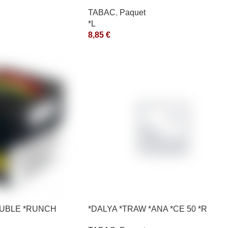
*aquet
TABAC
,
Paquet
*L
8,85
€
*OUBLE *RUNCH
*DALYA *TRAW *ANA *CE 50 *R