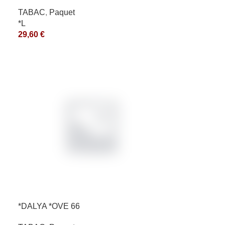
200GR *ce
TABAC
,
Paquet
*L
29,60
€
*DALYA *OVE 66