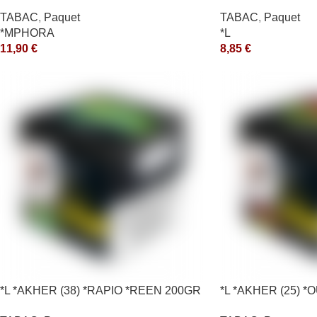
TABAC
,
Paquet
TABAC
,
Paquet
*MPHORA
*L
11,90
€
8,85
€
*L *AKHER (38) *RAPIO *REEN 200GR
*L *AKHER (25) 
*ce
200GR *ce