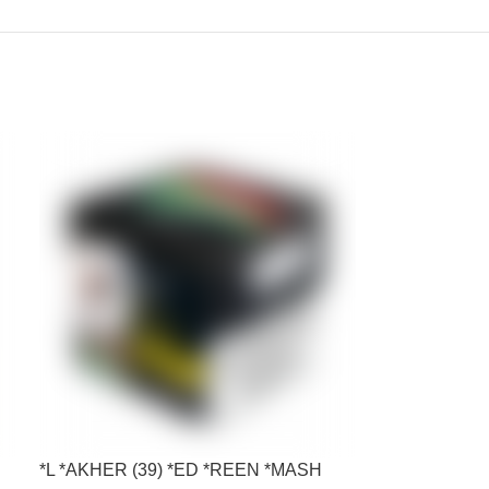
*L *AKHER (39) *ED *REEN *MASH