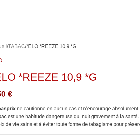
eil
TABAC
*ELO *REEZE 10,9 *G
O
ELO *REEZE 10,9 *G
50
€
basprix
ne cautionne en aucun cas et n’encourage absolument 
bac est une habitude dangereuse qui nuit gravement à la sant
ix de vie sains et à éviter toute forme de tabagisme pour préserv