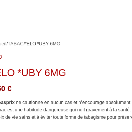
eil
TABAC
*ELO *UBY 6MG
O
ELO *UBY 6MG
50
€
basprix
ne cautionne en aucun cas et n’encourage absolument 
bac est une habitude dangereuse qui nuit gravement à la sant
ix de vie sains et à éviter toute forme de tabagisme pour préserv