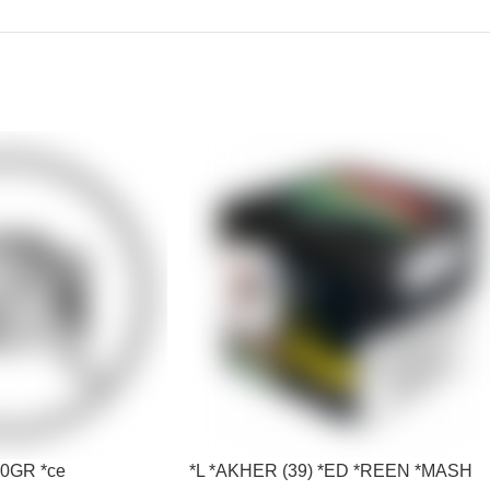
0GR *ce
*L *AKHER (39) *ED *REEN *MASH