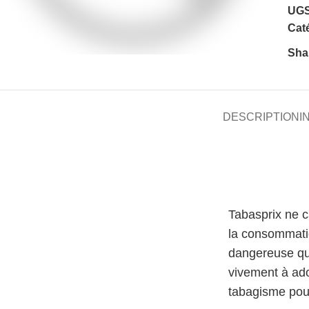
UGS
Caté
Sha
DESCRIPTION
I
Tabasprix ne 
la consommati
dangereuse qu
vivement à ado
tabagisme pour