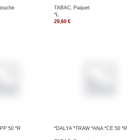
200GR *ce
touche
TABAC
,
Paquet
*L
29,60
€
PP 50 *R
*DALYA *TRAW *ANA *CE 50 *R