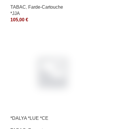
TABAC
,
Farde-Cartouche
*JJA
105,00
€
*DALYA *LUE *CE