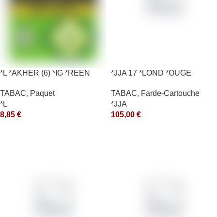
*L *AKHER (6) *IG *REEN
*JJA 17 *LOND *OUGE
10X50GR *aquet
10X50GR *arde
TABAC
,
Paquet
TABAC
,
Farde-Cartouche
*L
*JJA
8,85
€
105,00
€