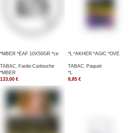
*MBER *EAF 10X50GR *ce
*L *AKHER *AGIC *OVE
TABAC
,
Farde-Cartouche
TABAC
,
Paquet
*MBER
*L
133,00
€
8,85
€