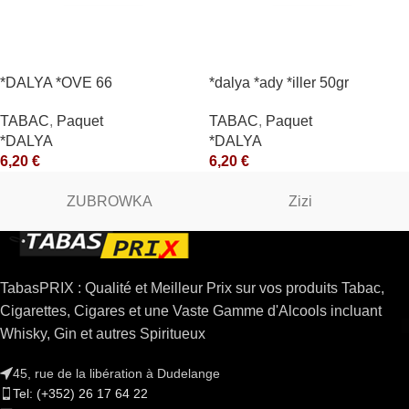
*DALYA *OVE 66
*dalya *ady *iller 50gr
TABAC
,
Paquet
TABAC
,
Paquet
*DALYA
*DALYA
6,20
€
6,20
€
ZUBROWKA
Zizi
TabasPRIX : Qualité et Meilleur Prix sur vos produits Tabac,
Cigarettes, Cigares et une Vaste Gamme d'Alcools incluant
Whisky, Gin et autres Spiritueux
45, rue de la libération à Dudelange
Tel: (+352) 26 17 64 22