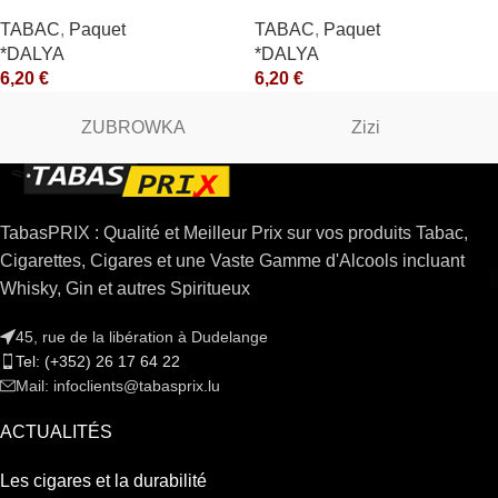
TABAC
,
Paquet
TABAC
,
Paquet
*DALYA
*DALYA
6,20
€
6,20
€
ZUBROWKA
Zizi
TabasPRIX : Qualité et Meilleur Prix sur vos produits Tabac,
Cigarettes, Cigares et une Vaste Gamme d'Alcools incluant
Whisky, Gin et autres Spiritueux
45, rue de la libération à Dudelange
Tel: (+352) 26 17 64 22
Mail: infoclients@tabasprix.lu
ACTUALITÉS
Les cigares et la durabilité