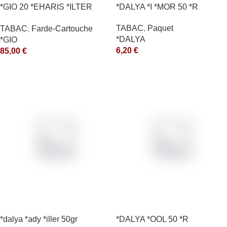
*GIO 20 *EHARIS *ILTER
*DALYA *I *MOR 50 *R
*OLD (10) *arde
TABAC
,
Paquet
TABAC
,
Farde-Cartouche
*DALYA
*GIO
6,20
€
85,00
€
*dalya *ady *iller 50gr
*DALYA *OOL 50 *R