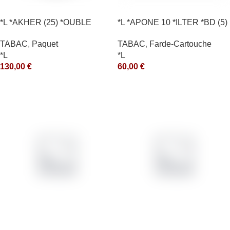
*L *AKHER (25) *OUBLE
*L *APONE 10 *ILTER *BD (5)
*RUNCH 1KG *ce
*arde
TABAC
,
Paquet
TABAC
,
Farde-Cartouche
*L
*L
130,00
€
60,00
€