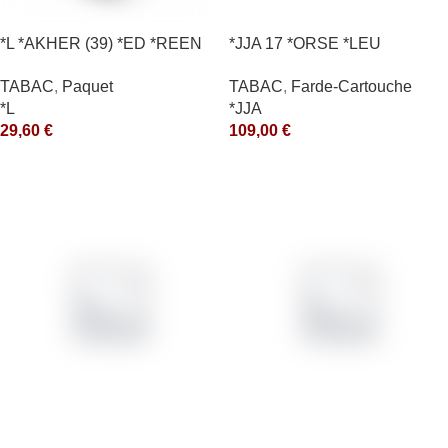
*L *AKHER (39) *ED *REEN
*JJA 17 *ORSE *LEU
*MASH 200GR *ce
10X50GR *arde
TABAC
,
Paquet
TABAC
,
Farde-Cartouche
*L
*JJA
29,60
€
109,00
€