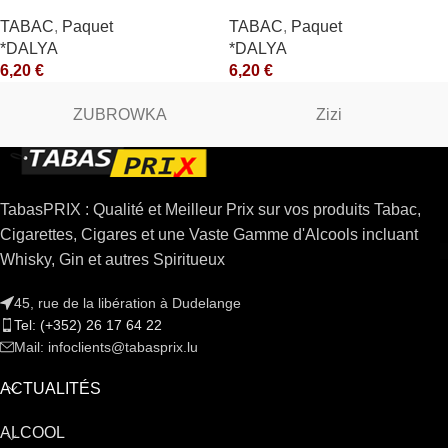
TABAC
,
Paquet
TABAC
,
Paquet
*DALYA
*DALYA
6,20
€
6,20
€
ZUBROWKA
Zizi
TabasPRIX : Qualité et Meilleur Prix sur vos produits Tabac,
Cigarettes, Cigares et une Vaste Gamme d'Alcools incluant
Whisky, Gin et autres Spiritueux
45, rue de la libération à Dudelange
Tel: (+352) 26 17 64 22
Mail: infoclients@tabasprix.lu
ACTUALITÉS
ALCOOL