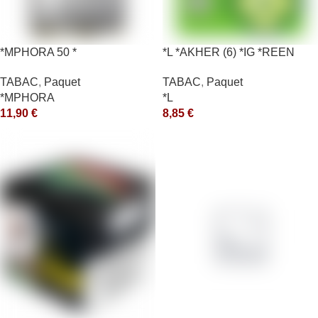
*MPHORA 50 *
*L *AKHER (6) *IG *REEN
10X50GR *aquet
TABAC
,
Paquet
TABAC
,
Paquet
*MPHORA
*L
11,90
€
8,85
€